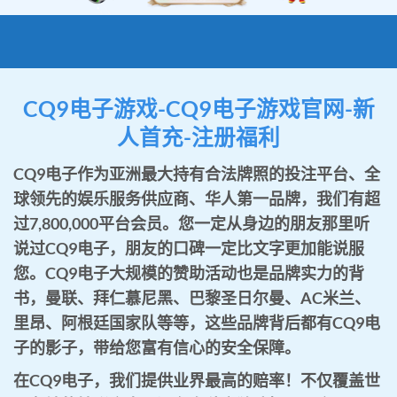
CQ9电子游戏-CQ9电子游戏官网-新
人首充-注册福利
CQ9电子作为亚洲最大持有合法牌照的投注平台、全
球领先的娱乐服务供应商、华人第一品牌，我们有超
过7,800,000平台会员。您一定从身边的朋友那里听
说过CQ9电子，朋友的口碑一定比文字更加能说服
您。CQ9电子大规模的赞助活动也是品牌实力的背
书，曼联、拜仁慕尼黑、巴黎圣日尔曼、AC米兰、
里昂、阿根廷国家队等等，这些品牌背后都有CQ9电
子的影子，带给您富有信心的安全保障。
在CQ9电子，我们提供业界最高的赔率！不仅覆盖世