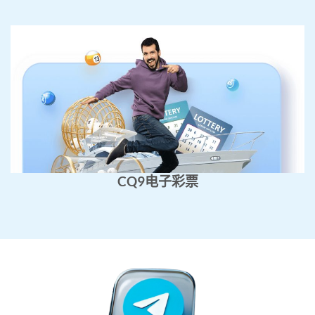
CQ9电子彩票