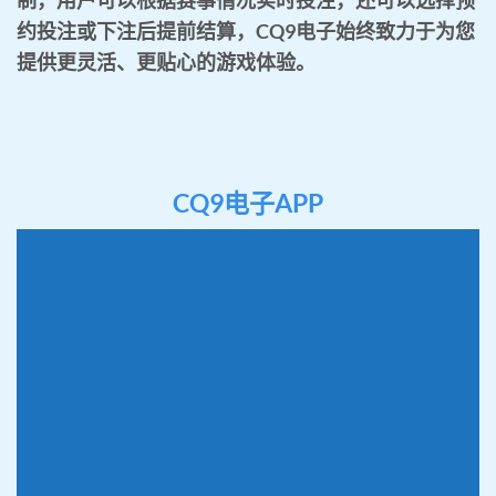
约投注或下注后提前结算，CQ9电子始终致力于为您
提供更灵活、更贴心的游戏体验。
CQ9电子APP