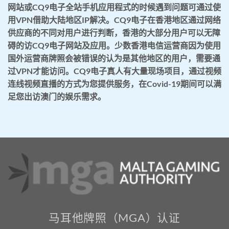
网站或CQ9电子全站手机应用程式的时候遇到问题可通过使
用VPN借助大陆地区IP解决。CQ9电子在香港地区通过网络
供应商的不同对用户进行判断，香港的大部分用户可以无障
碍的访CQ9电子网站及应用。少数香港电信运营商因为使用
国外运营商牌照会被错误的认为是其他地区的用户，需要通
过VPN才能访问。CQ9电子真人有大量现场项目，通过视频
连线视频直播的方式为您提供服务，在Covid-19期间可以满
足您出访澳门的娱乐需求。
马耳他牌照（MGA）认证