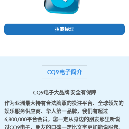
招商经理
CQ9电子简介
CQ9电子大品牌 安全有保障
作为亚洲最大持有合法牌照的投注平台、全球领先的
娱乐服务供应商、华人第一品牌，我们有超过
6,800,000平台会员。您一定从身边的朋友那里听说
过CQ9电子，朋友的口碑一定比文字更加能说服您。