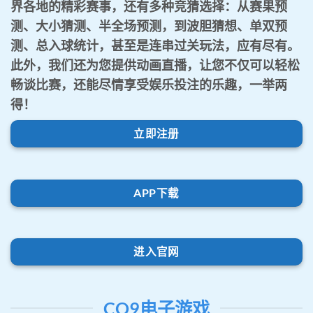
界各地的精彩赛事，还有多种竞猜选择：从赛果预
测、大小猜测、半全场预测，到波胆猜想、单双预
测、总入球统计，甚至是连串过关玩法，应有尽有。
此外，我们还为您提供动画直播，让您不仅可以轻松
畅谈比赛，还能尽情享受娱乐投注的乐趣，一举两
得！
立即注册
APP下载
进入官网
CQ9电子游戏